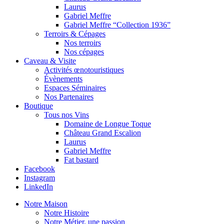
Laurus
Gabriel Meffre
Gabriel Meffre “Collection 1936”
Terroirs & Cépages
Nos terroirs
Nos cépages
Caveau & Visite
Activités œnotouristiques
Évènements
Espaces Séminaires
Nos Partenaires
Boutique
Tous nos Vins
Domaine de Longue Toque
Château Grand Escalion
Laurus
Gabriel Meffre
Fat bastard
Facebook
Instagram
LinkedIn
Notre Maison
Notre Histoire
Notre Métier, une passion