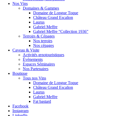
Nos Vins
Domaines & Gammes
Domaine de Longue Toque
Château Grand Escalion
Laurus
Gabriel Meffre
Gabriel Meffre “Collection 1936”
Terroirs & Cépages
Nos terroirs
Nos cépages
Caveau & Visite
Activités œnotouristiques
Évènements
Espaces Séminaires
Nos Partenaires
Boutique
Tous nos Vins
Domaine de Longue Toque
Château Grand Escalion
Laurus
Gabriel Meffre
Fat bastard
Facebook
Instagram
LinkedIn