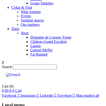
Grape Varieties
Cellar & Visit
Wine tourism
Events
Seminar spaces
Our partners
Shop
Shop
Domaine de Longue Toque
Château Grand Escalion
Laurus
Gabriel Meffre
Fat Bastard
Search
Cart
(0)
0,00
€
0
Cart
Facebook
Instagram
Linkedin
Envelope
Map-marker-alt
Legal terms