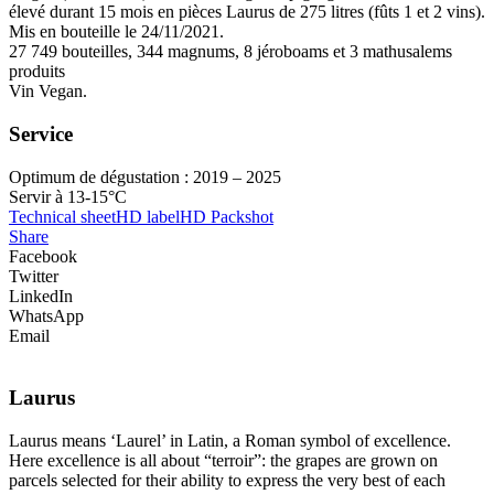
élevé durant 15 mois en pièces Laurus de 275 litres (fûts 1 et 2 vins).
Mis en bouteille le 24/11/2021.
27 749 bouteilles, 344 magnums, 8 jéroboams et 3 mathusalems
produits
Vin Vegan.
Service
Optimum de dégustation : 2019 – 2025
Servir à 13-15°C
Technical sheet
HD label
HD Packshot
Share
Facebook
Twitter
LinkedIn
WhatsApp
Email
Laurus
Laurus means ‘Laurel’ in Latin, a Roman symbol of excellence.
Here excellence is all about “terroir”: the grapes are grown on
parcels selected for their ability to express the very best of each