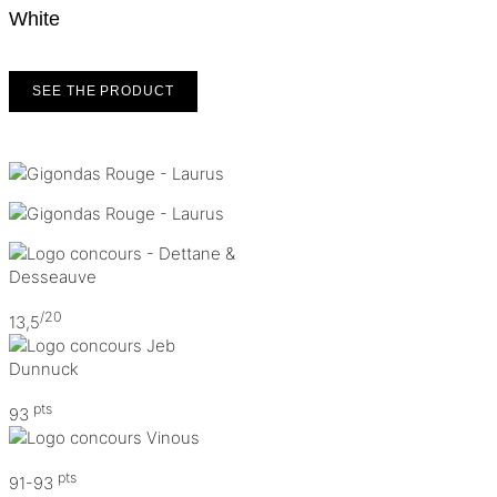
White
SEE THE PRODUCT
/20
13,5
pts
93
pts
91-93