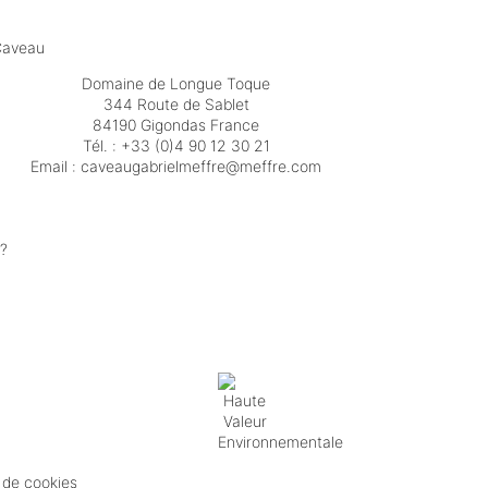
Caveau
Domaine de Longue Toque
344 Route de Sablet
84190 Gigondas France
Tél. :
+33 (0)4 90 12 30 21
Email :
moc.erffem@erffemleirbaguaevac
 ?
e de cookies