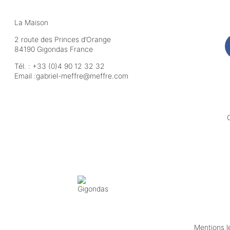
La Maison
2 route des Princes d’Orange
84190 Gigondas France
Tél. :
+33 (0)4 90 12 32 32
Email :
moc.erffem@erffem-leirbag
Mentions l