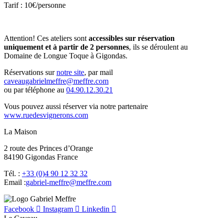
Tarif : 10€/personne
Attention! Ces ateliers sont
accessibles sur réservation
uniquement et à partir de 2 personnes
, ils se déroulent au
Domaine de Longue Toque à Gigondas.
Réservations sur
notre site
, par mail
moc.erffem@erffemleirbaguaevac
ou par téléphone au
04.90.12.30.21
Vous pouvez aussi réserver via notre partenaire
www.ruedesvignerons.com
La Maison
2 route des Princes d’Orange
84190 Gigondas France
Tél. :
+33 (0)4 90 12 32 32
Email :
moc.erffem@erffem-leirbag
Facebook
Instagram
Linkedin