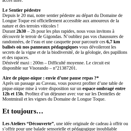
accès libre.
Le Sentier pédestre
Depuis le 20 mai, notre sentier pédestre au départ du Domaine de
Longue Toque est officiellement accessible aux amoureux de la
nature et des terroirs viticoles !
Durant
2h30
– 2h pour les plus rapides, nous vous invitons à
découvrir le
terroir
de Gigondas. N’oubliez pas vos chaussures de
randonnées, de l’eau et une casquette pour parcourir ces
6,7 km
balisés où nos panneaux pédagogiques
vous dévoileront les
secrets de la vigne et de la
biodiversité
, de la géologie, des papillons
et des rapaces.
Dénivelé maxi : 200m – Difficulté moyenne. Le circuit est
disponible sur Visorando – n°21387201.
Aire de pique-nique : envie d’une pause repas ?*
Après un passage au Caveau, vous pouvez profiter d’une table de
pique-nique mise à votre disposition sur un
espace ombragé entre
12h et 15h
. Profitez d’un déjeuner avec vue sur les Dentelles de
Montmirail et les vignes du Domaine de Longue Toque.
Et toujours…
Les Ateliers “Découverte”
, une idée originale de cadeau à offrir ou
s’offrir pour une balade sensorielle et pédagogique inoubliable