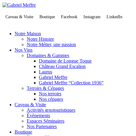
Caveau & Visite
Boutique
Facebook
Instagram
LinkedIn
Notre Maison
Notre Histoire
Notre Métier, une passion
Nos Vins
Domaines & Gammes
Domaine de Longue Toque
Château Grand Escalion
Laurus
Gabriel Meffre
Gabriel Meffre “Collection 1936”
Terroirs & Cépages
Nos terroirs
Nos cépages
Caveau & Visite
Activités œnotouristiques
Évènements
Espaces Séminaires
Nos Partenaires
Boutique