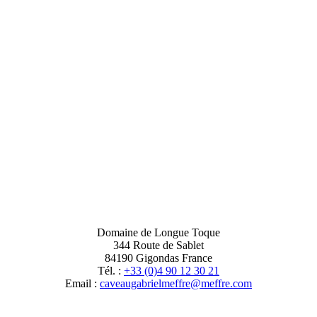
Domaine de Longue Toque
344 Route de Sablet
84190 Gigondas France
Tél. :
+33 (0)4 90 12 30 21
Email :
moc.erffem@erffemleirbaguaevac