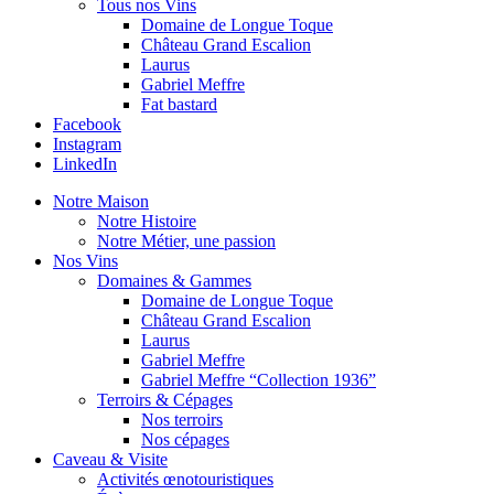
Tous nos Vins
Domaine de Longue Toque
Château Grand Escalion
Laurus
Gabriel Meffre
Fat bastard
Facebook
Instagram
LinkedIn
Notre Maison
Notre Histoire
Notre Métier, une passion
Nos Vins
Domaines & Gammes
Domaine de Longue Toque
Château Grand Escalion
Laurus
Gabriel Meffre
Gabriel Meffre “Collection 1936”
Terroirs & Cépages
Nos terroirs
Nos cépages
Caveau & Visite
Activités œnotouristiques