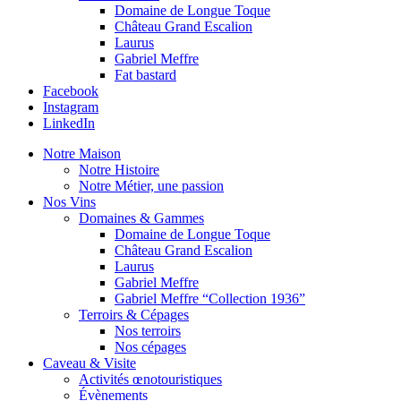
Domaine de Longue Toque
Château Grand Escalion
Laurus
Gabriel Meffre
Fat bastard
Facebook
Instagram
LinkedIn
Notre Maison
Notre Histoire
Notre Métier, une passion
Nos Vins
Domaines & Gammes
Domaine de Longue Toque
Château Grand Escalion
Laurus
Gabriel Meffre
Gabriel Meffre “Collection 1936”
Terroirs & Cépages
Nos terroirs
Nos cépages
Caveau & Visite
Activités œnotouristiques
Évènements