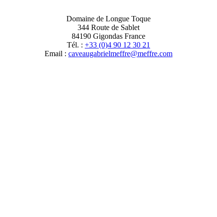
Domaine de Longue Toque
344 Route de Sablet
84190 Gigondas France
Tél. :
+33 (0)4 90 12 30 21
Email :
moc.erffem@erffemleirbaguaevac