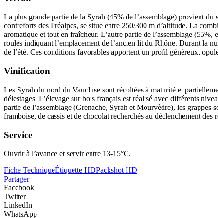
La plus grande partie de la Syrah (45% de l’
assemblage
) provient du 
contreforts des Préalpes, se situe entre 250/300 m d’altitude. La com
aromatique et tout en fraîcheur. L’autre partie de l’assemblage (55%, 
roulés indiquant l’emplacement de l’ancien lit du Rhône. Durant la nuit
de l’été. Ces conditions favorables apportent un profil généreux, opu
Vinification
Les Syrah du nord du Vaucluse sont récoltées à maturité et partiellem
délestages. L’
élevage
sur bois français est réalisé avec différents nive
partie de l’
assemblage
(Grenache, Syrah et Mourvèdre), les grappes son
framboise, de cassis et de chocolat recherchés au déclenchement des r
Service
Ouvrir à l’avance et servir entre 13-15°C.
Fiche Technique
Étiquette HD
Packshot HD
Partager
Facebook
Twitter
LinkedIn
WhatsApp