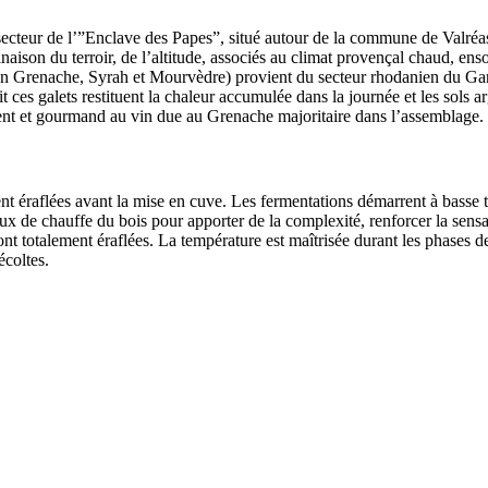
secteur de l’”Enclave des Papes”, situé autour de la commune de Valréas.
binaison du
terroir
, de l’altitude, associés au climat provençal chaud, ens
en Grenache, Syrah et Mourvèdre) provient du secteur rhodanien du Gard. 
 ces galets restituent la chaleur accumulée dans la journée et les sols a
lent et gourmand au vin due au Grenache majoritaire dans l’assemblage.
ent éraflées avant la mise en cuve. Les fermentations démarrent à basse
aux de chauffe du bois pour apporter de la complexité, renforcer la sensat
t totalement éraflées. La température est maîtrisée durant les phases d
écoltes.