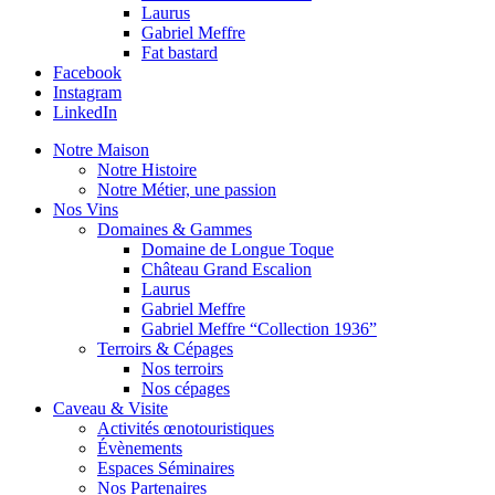
Laurus
Gabriel Meffre
Fat bastard
Facebook
Instagram
LinkedIn
Notre Maison
Notre Histoire
Notre Métier, une passion
Nos Vins
Domaines & Gammes
Domaine de Longue Toque
Château Grand Escalion
Laurus
Gabriel Meffre
Gabriel Meffre “Collection 1936”
Terroirs & Cépages
Nos terroirs
Nos cépages
Caveau & Visite
Activités œnotouristiques
Évènements
Espaces Séminaires
Nos Partenaires