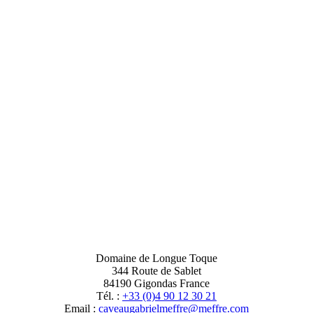
Domaine de Longue Toque
344 Route de Sablet
84190 Gigondas France
Tél. :
+33 (0)4 90 12 30 21
Email :
moc.erffem@erffemleirbaguaevac