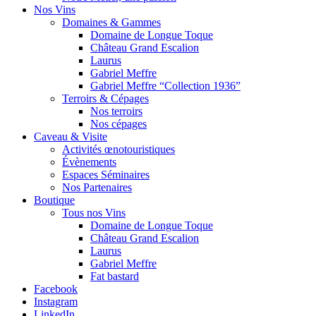
Nos Vins
Domaines & Gammes
Domaine de Longue Toque
Château Grand Escalion
Laurus
Gabriel Meffre
Gabriel Meffre “Collection 1936”
Terroirs & Cépages
Nos terroirs
Nos cépages
Caveau & Visite
Activités œnotouristiques
Évènements
Espaces Séminaires
Nos Partenaires
Boutique
Tous nos Vins
Domaine de Longue Toque
Château Grand Escalion
Laurus
Gabriel Meffre
Fat bastard
Facebook
Instagram
LinkedIn