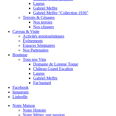
Laurus
Gabriel Meffre
Gabriel Meffre “Collection 1936”
Terroirs & Cépages
Nos terroirs
Nos cépages
Caveau & Visite
Activités œnotouristiques
Évènements
Espaces Séminaires
Nos Partenaires
Boutique
Tous nos Vins
Domaine de Longue Toque
Château Grand Escalion
Laurus
Gabriel Meffre
Fat bastard
Facebook
Instagram
LinkedIn
Notre Maison
Notre Histoire
Notre Métier, une passion