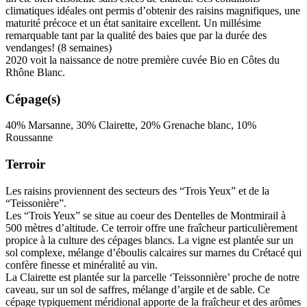
climatiques idéales ont permis d’obtenir des raisins magnifiques, une
maturité précoce et un état sanitaire excellent. Un
millésime
remarquable tant par la qualité des baies que par la durée des
vendanges! (8 semaines)
2020 voit la naissance de notre première cuvée Bio en Côtes du
Rhône Blanc.
Cépage(s)
40% Marsanne, 30% Clairette, 20% Grenache blanc, 10%
Roussanne
Terroir
Les raisins proviennent des secteurs des “Trois Yeux” et de la
“Teissonière”.
Les “Trois Yeux” se situe au coeur des Dentelles de Montmirail à
500 mètres d’altitude. Ce
terroir
offre une fraîcheur particulièrement
propice à la culture des cépages blancs. La vigne est plantée sur un
sol complexe, mélange d’éboulis calcaires sur marnes du Crétacé qui
confère finesse et minéralité au vin.
La Clairette est plantée sur la parcelle ‘Teissonnière’ proche de notre
caveau, sur un sol de saffres, mélange d’argile et de sable. Ce
cépage typiquement méridional apporte de la fraîcheur et des arômes