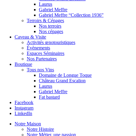
Laurus
Gabriel Meffre
Gabriel Meffre “Collection 1936”
Terroirs & Cépages
Nos terroirs
Nos cépages
Caveau & Visite
Activités œnotouristiques
Évènements
Espaces Séminaires
Nos Partenaires
Boutique
Tous nos Vins
Domaine de Longue Toque
Château Grand Escalion
Laurus
Gabriel Meffre
Fat bastard
Facebook
Instagram
LinkedIn
Notre Maison
Notre Histoire
Notre Métier, une passion