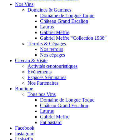
Nos Vins
Domaines & Gammes
Domaine de Longue Toque
Château Grand Escalion
Laurus
Gabriel Meffre
Gabriel Meffre “Collection 1936”
Terroirs & Cépages
Nos terroirs
Nos cépages
Caveau & Visite
Activités œnotouristiques
Évènements
Espaces Séminaires
Nos Partenaires
Boutique
Tous nos Vins
Domaine de Longue Toque
Château Grand Escalion
Laurus
Gabriel Meffre
Fat bastard
Facebook
Instagram
LinkedIn