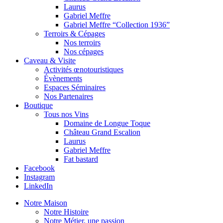
Laurus
Gabriel Meffre
Gabriel Meffre “Collection 1936”
Terroirs & Cépages
Nos terroirs
Nos cépages
Caveau & Visite
Activités œnotouristiques
Évènements
Espaces Séminaires
Nos Partenaires
Boutique
Tous nos Vins
Domaine de Longue Toque
Château Grand Escalion
Laurus
Gabriel Meffre
Fat bastard
Facebook
Instagram
LinkedIn
Notre Maison
Notre Histoire
Notre Métier, une passion