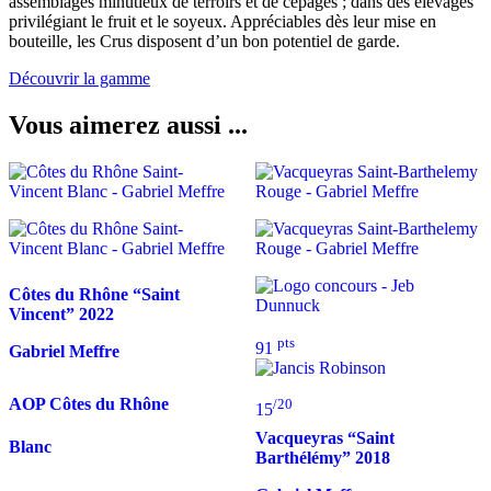
assemblages minutieux de terroirs et de cépages ; dans des élevages
privilégiant le fruit et le soyeux. Appréciables dès leur mise en
bouteille, les Crus disposent d’un bon potentiel de garde.
Découvrir la gamme
Vous aimerez aussi ...
Côtes du Rhône “Saint
Vincent”
2022
pts
91
Gabriel Meffre
AOP Côtes du Rhône
/20
15
Vacqueyras “Saint
Blanc
Barthélémy”
2018