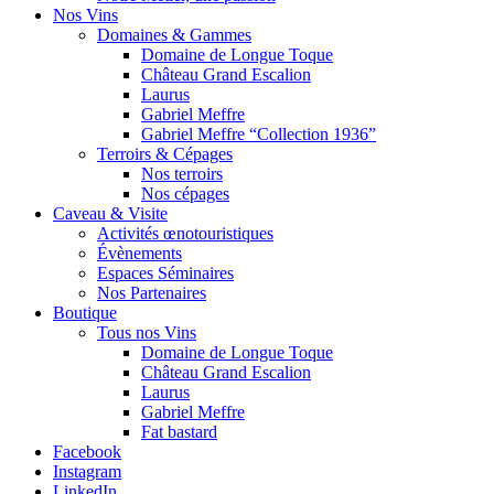
Nos Vins
Domaines & Gammes
Domaine de Longue Toque
Château Grand Escalion
Laurus
Gabriel Meffre
Gabriel Meffre “Collection 1936”
Terroirs & Cépages
Nos terroirs
Nos cépages
Caveau & Visite
Activités œnotouristiques
Évènements
Espaces Séminaires
Nos Partenaires
Boutique
Tous nos Vins
Domaine de Longue Toque
Château Grand Escalion
Laurus
Gabriel Meffre
Fat bastard
Facebook
Instagram
LinkedIn