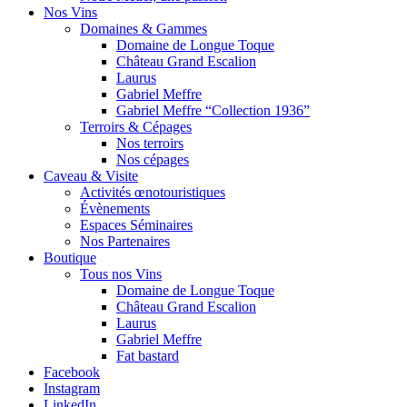
Nos Vins
Domaines & Gammes
Domaine de Longue Toque
Château Grand Escalion
Laurus
Gabriel Meffre
Gabriel Meffre “Collection 1936”
Terroirs & Cépages
Nos terroirs
Nos cépages
Caveau & Visite
Activités œnotouristiques
Évènements
Espaces Séminaires
Nos Partenaires
Boutique
Tous nos Vins
Domaine de Longue Toque
Château Grand Escalion
Laurus
Gabriel Meffre
Fat bastard
Facebook
Instagram
LinkedIn