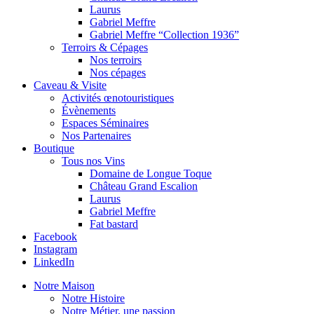
Laurus
Gabriel Meffre
Gabriel Meffre “Collection 1936”
Terroirs & Cépages
Nos terroirs
Nos cépages
Caveau & Visite
Activités œnotouristiques
Évènements
Espaces Séminaires
Nos Partenaires
Boutique
Tous nos Vins
Domaine de Longue Toque
Château Grand Escalion
Laurus
Gabriel Meffre
Fat bastard
Facebook
Instagram
LinkedIn
Notre Maison
Notre Histoire
Notre Métier, une passion