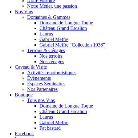
Notre Histoire
Notre Métier, une passion
Nos Vins
Domaines & Gammes
Domaine de Longue Toque
Château Grand Escalion
Laurus
Gabriel Meffre
Gabriel Meffre “Collection 1936”
Terroirs & Cépages
Nos terroirs
Nos cépages
Caveau & Visite
Activités œnotouristiques
Évènements
Espaces Séminaires
Nos Partenaires
Boutique
Tous nos Vins
Domaine de Longue Toque
Château Grand Escalion
Laurus
Gabriel Meffre
Fat bastard
Facebook