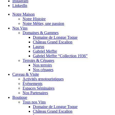
Instagram
LinkedIn
Notre Maison
Notre Histoire
Notre Métier, une passion
Nos Vins
Domaines & Gammes
Domaine de Longue Toque
Château Grand Escalion
Laurus
Gabriel Meffre
Gabriel Meffre “Collection 1936”
Terroirs & Cépages
Nos terroirs
Nos cépages
Caveau & Visite
Activités œnotouristiques
Évènements
Espaces Séminaires
Nos Partenaires
Boutique
Tous nos Vins
Domaine de Longue Toque
Château Grand Escalion