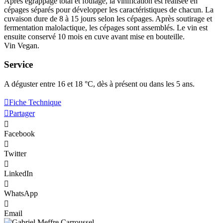
Après
égrappage
total et
foulage
, la
vinification
est réalisée en
cépages séparés pour développer les caractéristiques de chacun. La
cuvaison dure de 8 à 15 jours selon les cépages. Après soutirage et
fermentation malolactique
, les cépages sont assemblés. Le vin est
ensuite conservé 10 mois en cuve avant mise en bouteille.
Vin Vegan.
Service
A déguster entre 16 et 18 °C, dès à présent ou dans les 5 ans.
Fiche Technique
Partager
Facebook
Twitter
LinkedIn
WhatsApp
Email