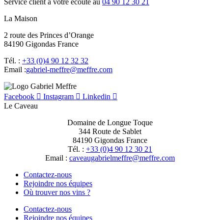
Service client à votre écoute au
04 90 12 30 21
La Maison
2 route des Princes d’Orange
84190 Gigondas France
Tél. :
+33 (0)4 90 12 32 32
Email :
moc.erffem@erffem-leirbag
Facebook
Instagram
Linkedin
Le Caveau
Domaine de Longue Toque
344 Route de Sablet
84190 Gigondas France
Tél. :
+33 (0)4 90 12 30 21
Email :
moc.erffem@erffemleirbaguaevac
Contactez-nous
Rejoindre nos équipes
Où trouver nos vins ?
Contactez-nous
Rejoindre nos équipes