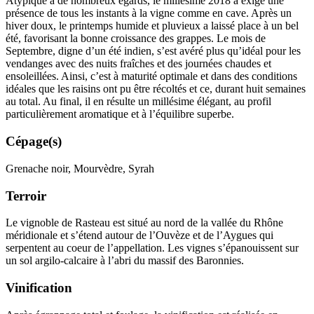
Atypique à de nombreux égards, le
millésime
2018 a exigé une
présence de tous les instants à la vigne comme en cave. Après un
hiver doux, le printemps humide et pluvieux a laissé place à un bel
été, favorisant la bonne croissance des grappes. Le mois de
Septembre, digne d’un été indien, s’est avéré plus qu’idéal pour les
vendanges avec des nuits fraîches et des journées chaudes et
ensoleillées. Ainsi, c’est à maturité optimale et dans des conditions
idéales que les raisins ont pu être récoltés et ce, durant huit semaines
au total. Au final, il en résulte un millésime élégant, au profil
particulièrement aromatique et à l’équilibre superbe.
Cépage(s)
Grenache noir, Mourvèdre, Syrah
Terroir
Le vignoble de Rasteau est situé au nord de la vallée du Rhône
méridionale et s’étend autour de l’Ouvèze et de l’Aygues qui
serpentent au coeur de l’appellation. Les vignes s’épanouissent sur
un sol argilo-calcaire à l’abri du massif des Baronnies.
Vinification