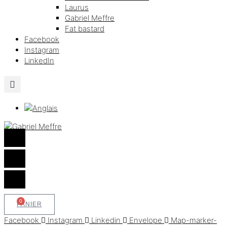
Laurus
Gabriel Meffre
Fat bastard
Facebook
Instagram
LinkedIn
0
PANIER
Facebook
Instagram
Linkedin
Envelope
Map-marker-