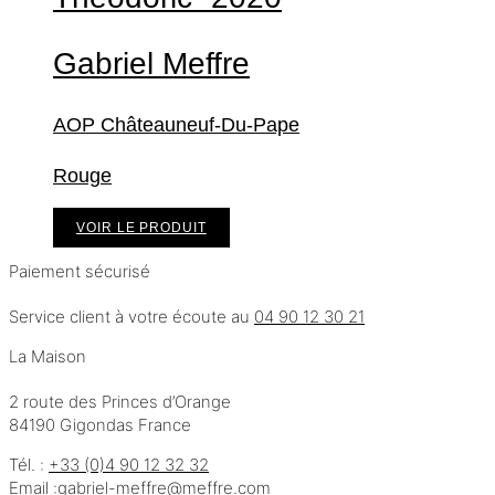
Gabriel Meffre
AOP Châteauneuf-Du-Pape
Rouge
VOIR LE PRODUIT
Paiement sécurisé
Service client à votre écoute au
04 90 12 30 21
La Maison
2 route des Princes d’Orange
84190 Gigondas France
Tél. :
+33 (0)4 90 12 32 32
Email :
moc.erffem@erffem-leirbag