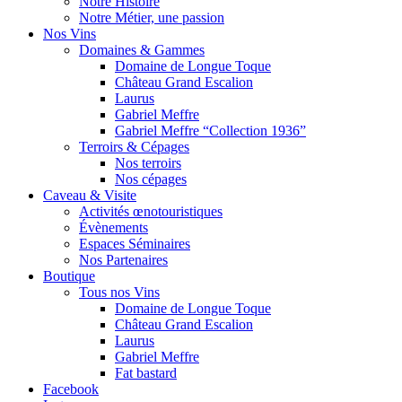
Notre Histoire
Notre Métier, une passion
Nos Vins
Domaines & Gammes
Domaine de Longue Toque
Château Grand Escalion
Laurus
Gabriel Meffre
Gabriel Meffre “Collection 1936”
Terroirs & Cépages
Nos terroirs
Nos cépages
Caveau & Visite
Activités œnotouristiques
Évènements
Espaces Séminaires
Nos Partenaires
Boutique
Tous nos Vins
Domaine de Longue Toque
Château Grand Escalion
Laurus
Gabriel Meffre
Fat bastard
Facebook