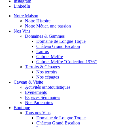
Instagram
LinkedIn
Notre Maison
Notre Histoire
Notre Métier, une passion
Nos Vins
Domaines & Gammes
Domaine de Longue Toque
Château Grand Escalion
Laurus
Gabriel Meffre
Gabriel Meffre “Collection 1936”
Terroirs & Cépages
Nos terroirs
Nos cépages
Caveau & Visite
Activités œnotouristiques
Évènements
Espaces Séminaires
Nos Partenaires
Boutique
Tous nos Vins
Domaine de Longue Toque
Château Grand Escalion