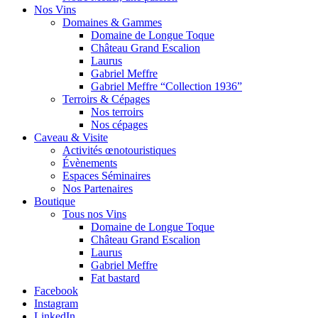
Nos Vins
Domaines & Gammes
Domaine de Longue Toque
Château Grand Escalion
Laurus
Gabriel Meffre
Gabriel Meffre “Collection 1936”
Terroirs & Cépages
Nos terroirs
Nos cépages
Caveau & Visite
Activités œnotouristiques
Évènements
Espaces Séminaires
Nos Partenaires
Boutique
Tous nos Vins
Domaine de Longue Toque
Château Grand Escalion
Laurus
Gabriel Meffre
Fat bastard
Facebook
Instagram
LinkedIn