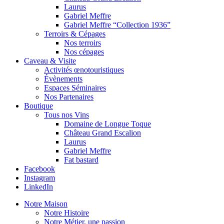
Laurus
Gabriel Meffre
Gabriel Meffre “Collection 1936”
Terroirs & Cépages
Nos terroirs
Nos cépages
Caveau & Visite
Activités œnotouristiques
Évènements
Espaces Séminaires
Nos Partenaires
Boutique
Tous nos Vins
Domaine de Longue Toque
Château Grand Escalion
Laurus
Gabriel Meffre
Fat bastard
Facebook
Instagram
LinkedIn
Notre Maison
Notre Histoire
Notre Métier, une passion