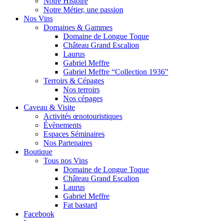
Notre Histoire
Notre Métier, une passion
Nos Vins
Domaines & Gammes
Domaine de Longue Toque
Château Grand Escalion
Laurus
Gabriel Meffre
Gabriel Meffre “Collection 1936”
Terroirs & Cépages
Nos terroirs
Nos cépages
Caveau & Visite
Activités œnotouristiques
Évènements
Espaces Séminaires
Nos Partenaires
Boutique
Tous nos Vins
Domaine de Longue Toque
Château Grand Escalion
Laurus
Gabriel Meffre
Fat bastard
Facebook