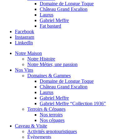
Domaine de Longue Toque
Château Grand Escalion
Laurus
Gabriel Meffre
Fat bastard
Facebook
Instagram
LinkedIn
Notre Maison
Notre Histoire
Notre Métier, une passion
Nos Vins
Domaines & Gammes
Domaine de Longue Toque
Château Grand Escalion
Laurus
Gabriel Meffre
Gabriel Meffre “Collection 1936”
Terroirs & Cépages
Nos terroirs
Nos cépages
Caveau & Visite
Activités œnotouristiques
Évènements