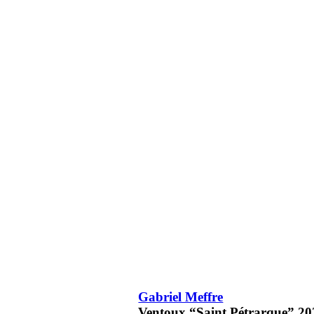
Gabriel Meffre
Ventoux “Saint Pétrarque”
20