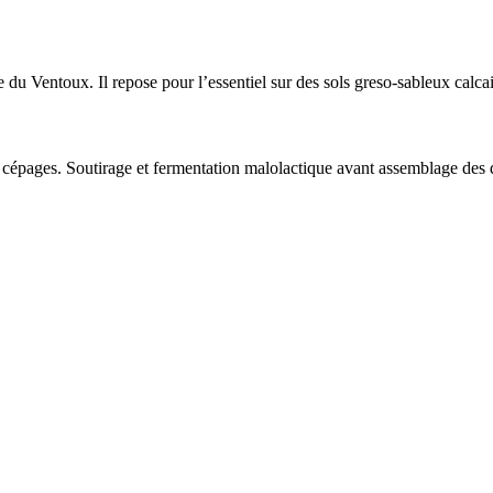
e du Ventoux. Il repose pour l’essentiel sur des sols greso-sableux calcai
 cépages. Soutirage et
fermentation malolactique
avant
assemblage
des d