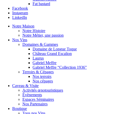
Fat bastard
Facebook
Instagram
LinkedIn
Notre Maison
Notre Histoire
Notre Métier, une passion
Nos Vins
Domaines & Gammes
Domaine de Longue Toque
Château Grand Escalion
Laurus
Gabriel Meffre
Gabriel Meffre “Collection 1936”
Terroirs & Cépages
Nos terroirs
Nos cépages
Caveau & Visite
Activités œnotouristiques
Évènements
Espaces Séminaires
Nos Partenaires
Boutique
Tous nos Vins