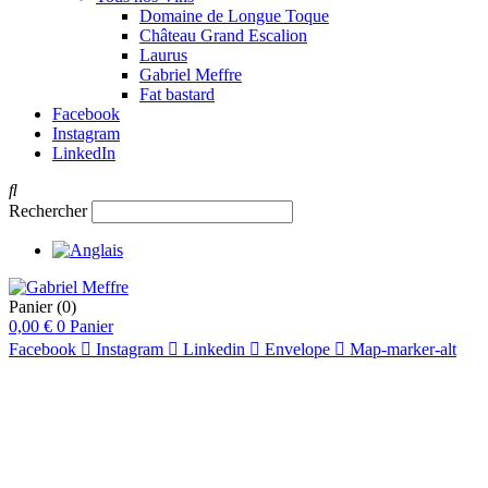
Domaine de Longue Toque
Château Grand Escalion
Laurus
Gabriel Meffre
Fat bastard
Facebook
Instagram
LinkedIn
Rechercher
Panier
(0)
0,00
€
0
Panier
Facebook
Instagram
Linkedin
Envelope
Map-marker-alt
pts
93-95
pts
94