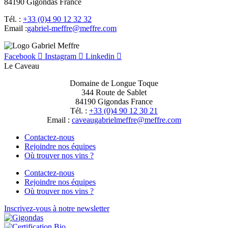
84190 Gigondas France
Tél. :
+33 (0)4 90 12 32 32
Email :
moc.erffem@erffem-leirbag
Facebook
Instagram
Linkedin
Le Caveau
Domaine de Longue Toque
344 Route de Sablet
84190 Gigondas France
Tél. :
+33 (0)4 90 12 30 21
Email :
moc.erffem@erffemleirbaguaevac
Contactez-nous
Rejoindre nos équipes
Où trouver nos vins ?
Contactez-nous
Rejoindre nos équipes
Où trouver nos vins ?
Inscrivez-vous à notre newsletter