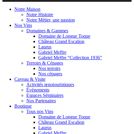
Notre Maison
Notre Histoire
Notre Métier, une passion
Nos Vins
Domaines & Gammes
Domaine de Longue Toque
Château Grand Escalion
Laurus
Gabriel Meffre
Gabriel Meffre “Collection 1936”
Terroirs & Cépages
Nos terroirs
Nos cépages
Caveau & Visite
Activités œnotouristiques
Évènements
Espaces Séminaires
Nos Partenaires
Boutique
Tous nos Vins
Domaine de Longue Toque
Château Grand Escalion
Laurus
Gabriel Meffre