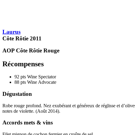
pts
88
Laurus
Côte Rôtie
2011
AOP Côte Rôtie
Rouge
Récompenses
92 pts
Wine Spectator
88 pts
Wine Advocate
Dégustation
Robe rouge profond. Nez exubérant et généreux de réglisse et d’olives
notes de violette. (Août 2014).
Accords mets & vins
Filet mignon de cochon fermier en croûte de sel