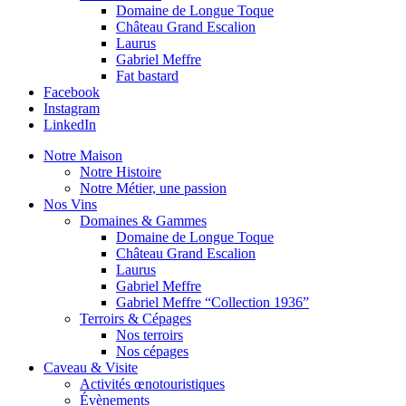
Domaine de Longue Toque
Château Grand Escalion
Laurus
Gabriel Meffre
Fat bastard
Facebook
Instagram
LinkedIn
Notre Maison
Notre Histoire
Notre Métier, une passion
Nos Vins
Domaines & Gammes
Domaine de Longue Toque
Château Grand Escalion
Laurus
Gabriel Meffre
Gabriel Meffre “Collection 1936”
Terroirs & Cépages
Nos terroirs
Nos cépages
Caveau & Visite
Activités œnotouristiques
Évènements