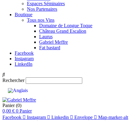
Espaces Séminaires
Nos Partenaires
Boutique
Tous nos Vins
Domaine de Longue Toque
Château Grand Escalion
Laurus
Gabriel Meffre
Fat bastard
Facebook
Instagram
LinkedIn
Rechercher
Panier
(0)
0,00
€
0
Panier
Facebook
Instagram
Linkedin
Envelope
Map-marker-alt
pts
92