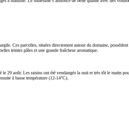
nges à maturité. Le
millésime
s’annonce de belle qualité avec des volume
rgile. Ces parcelles, situées directement autour du domaine, possédent l
elles teintes pâles et une grande fraîcheur aromatique.
 29 août. Les raisins ont été vendangés la nuit et très tôt le matin po
ensuite à basse température (12-14°C).