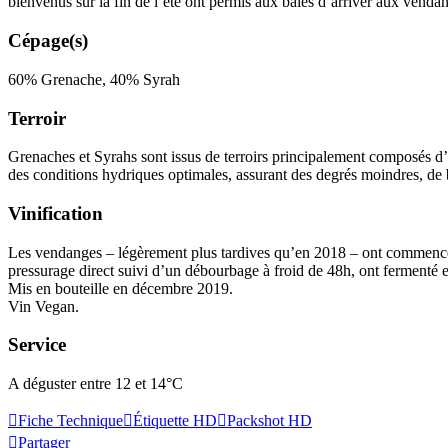
bienvenus sur la fin de l’été ont permis aux baies d’arriver aux venda
Cépage(s)
60% Grenache, 40% Syrah
Terroir
Grenaches et Syrahs sont issus de terroirs principalement composés d’a
des conditions hydriques optimales, assurant des degrés moindres, de b
Vinification
Les vendanges – légèrement plus tardives qu’en 2018 – ont commencé le
pressurage direct suivi d’un
débourbage
à froid de 48h, ont fermenté 
Mis en bouteille en décembre 2019.
Vin Vegan.
Service
A déguster entre 12 et 14°C
Fiche Technique
Étiquette HD
Packshot HD
Partager