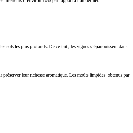
s inférieurs d’environ 10% par rapport à l’an dernier.
es sols les plus profonds. De ce fait , les vignes s’épanouissent dans
ur préserver leur richesse aromatique. Les moûts limpides, obtenus par