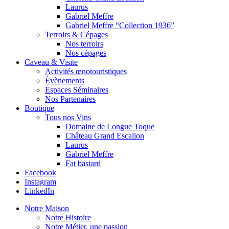
Laurus
Gabriel Meffre
Gabriel Meffre “Collection 1936”
Terroirs & Cépages
Nos terroirs
Nos cépages
Caveau & Visite
Activités œnotouristiques
Évènements
Espaces Séminaires
Nos Partenaires
Boutique
Tous nos Vins
Domaine de Longue Toque
Château Grand Escalion
Laurus
Gabriel Meffre
Fat bastard
Facebook
Instagram
LinkedIn
Notre Maison
Notre Histoire
Notre Métier, une passion