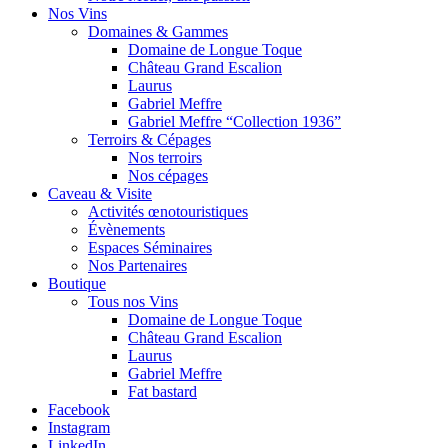
Nos Vins
Domaines & Gammes
Domaine de Longue Toque
Château Grand Escalion
Laurus
Gabriel Meffre
Gabriel Meffre “Collection 1936”
Terroirs & Cépages
Nos terroirs
Nos cépages
Caveau & Visite
Activités œnotouristiques
Évènements
Espaces Séminaires
Nos Partenaires
Boutique
Tous nos Vins
Domaine de Longue Toque
Château Grand Escalion
Laurus
Gabriel Meffre
Fat bastard
Facebook
Instagram
LinkedIn