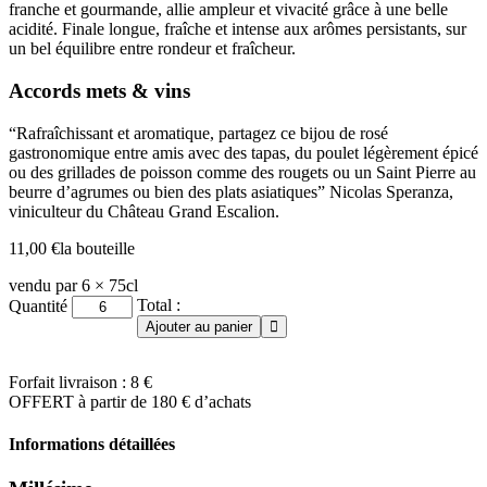
franche et gourmande, allie ampleur et vivacité grâce à une belle
acidité
. Finale longue, fraîche et intense aux arômes persistants, sur
un bel équilibre entre rondeur et fraîcheur.
Accords mets & vins
“Rafraîchissant et aromatique, partagez ce bijou de rosé
gastronomique entre amis avec des tapas, du poulet légèrement épicé
ou des grillades de poisson comme des rougets ou un Saint Pierre au
beurre d’agrumes ou bien des plats asiatiques” Nicolas Speranza,
viniculteur du Château Grand Escalion.
11,00
€
la bouteille
vendu par 6 × 75cl
quantité
Total :
Quantité
de
Ajouter au panier
Costières
de
Nîmes
Forfait livraison : 8 €
'Amoureuse'
OFFERT à partir de 180 € d’achats
2025
Informations détaillées