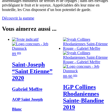
assemblages minutieux de terroirs et de cépages ; dans des élevages
privilégiant le fruit et le soyeux. Appréciables dès leur mise en
bouteille, les Crus disposent d’un bon potentiel de garde.
Découvrir la gamme
Vous aimerez aussi ...
pts
89
Saint-Joseph
“Saint Etienne”
pts
88-90
2020
IGP Collines
Gabriel Meffre
Rhodaniennes
Sainte-Blandine
AOP Saint Joseph
2019
Blanc