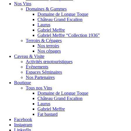
Nos Vins
Domaines & Gammes
Domaine de Longue Toque
Château Grand Escalion
Laurus
Gabriel Meffre
Gabriel Meffre “Collection 1936”
Terroirs & Cépages
Nos terroirs
Nos cépages
Caveau & Visite
Activités œnotouristiques
Évènements
Espaces Séminaires
Nos Partenaires
Boutique
Tous nos Vins
Domaine de Longue Toque
Château Grand Escalion
Laurus
Gabriel Meffre
Fat bastard
Facebook
Instagram
LinkedIn