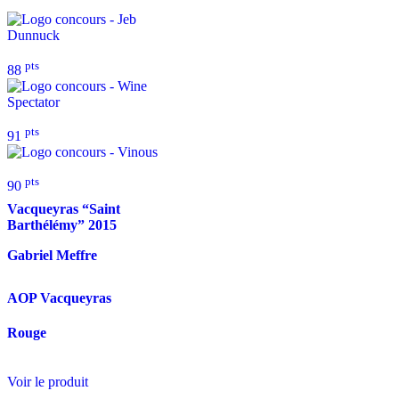
pts
88
pts
91
pts
90
Vacqueyras “Saint
Barthélémy”
2015
Gabriel Meffre
AOP Vacqueyras
Rouge
Voir le produit