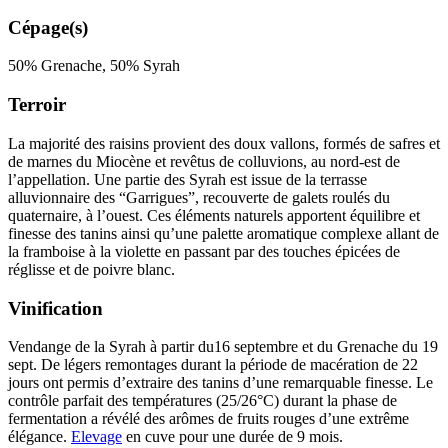
Cépage(s)
50% Grenache, 50% Syrah
Terroir
La majorité des raisins provient des doux vallons, formés de safres et
de marnes du Miocène et revêtus de colluvions, au nord-est de
l’appellation. Une partie des Syrah est issue de la terrasse
alluvionnaire des “Garrigues”, recouverte de galets roulés du
quaternaire, à l’ouest. Ces éléments naturels apportent équilibre et
finesse des
tanins
ainsi qu’une palette aromatique complexe allant de
la framboise à la violette en passant par des touches épicées de
réglisse et de poivre blanc.
Vinification
Vendange de la Syrah à partir du16 septembre et du Grenache du 19
sept. De légers remontages durant la période de
macération
de 22
jours ont permis d’extraire des
tanins
d’une remarquable finesse. Le
contrôle parfait des températures (25/26°C) durant la phase de
fermentation a révélé des arômes de fruits rouges d’une extrême
élégance.
Elevage
en cuve pour une durée de 9 mois.