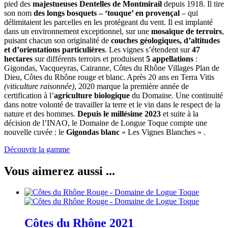
pied des
majestueuses Dentelles de Montmirail
depuis 1918. Il tire
son nom
des longs bosquets – ‘touque’ en provençal
– qui
délimitaient les parcelles en les protégeant du vent. Il est implanté
dans un environnement exceptionnel, sur une
mosaïque de terroirs
,
puisant chacun son originalité de
couches géologiques, d’altitudes
et d’orientations particulières
. Les vignes s’étendent sur
47
hectares
sur différents terroirs et produisent
5 appellations
:
Gigondas, Vacqueyras, Cairanne, Côtes du Rhône Villages Plan de
Dieu, Côtes du Rhône rouge et blanc. Après 20 ans en Terra Vitis
(viticulture raisonnée)
, 2020 marque la première année de
certification à l’
agriculture biologique
du Domaine. Une continuité
dans notre volonté de travailler la terre et le vin dans le respect de la
nature et des hommes.
Depuis le millésime 2023
et suite à la
décision de l’INAO, le Domaine de Longue Toque compte une
nouvelle cuvée : le
Gigondas blanc
« Les Vignes Blanches » .
Découvrir la gamme
Vous aimerez aussi ...
Côtes du Rhône
2021