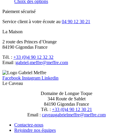
Choix des options
Paiement sécurisé
Service client à votre écoute au
04 90 12 30 21
La Maison
2 route des Princes d’Orange
84190 Gigondas France
Tél. :
+33 (0)4 90 12 32 32
Email :
moc.erffem@erffem-leirbag
Facebook
Instagram
Linkedin
Le Caveau
Domaine de Longue Toque
344 Route de Sablet
84190 Gigondas France
Tél. :
+33 (0)4 90 12 30 21
Email :
moc.erffem@erffemleirbaguaevac
Contactez-nous
Rejoindre nos équipes