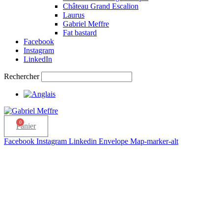
Château Grand Escalion
Laurus
Gabriel Meffre
Fat bastard
Facebook
Instagram
LinkedIn
Rechercher
0
Panier
Facebook
Instagram
Linkedin
Envelope
Map-marker-alt
pts
90
pts
92
16+