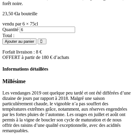
forêt noire.
23,50
€
la bouteille
vendu par 6 × 75cl
quantité
Quantité
de
Total :
Vacqueyras
Ajouter au panier
2019
Forfait livraison : 8 €
OFFERT à partir de 180 € d’achats
Informations détaillées
Millésime
Les vendanges 2019 ont quelque peu tardé et ont été différées d’une
dizaine de jours par rapport à 2018. Malgré une saison
particulièrement chaude, le vignoble n’a pas souffert des
températures extrêmes grâce, notamment, aux réserves engendrées
par les fortes pluies de l’automne. Les orages en juillet et août ont
permis à la vigne de boucler son cycle de maturation et de nous
offrir des raisins d’une qualité exceptionnelle, avec des acidités
remarquables.