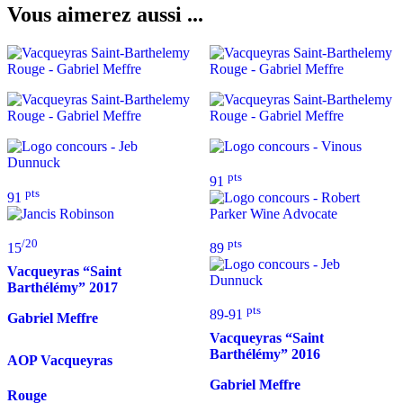
Vous aimerez aussi ...
pts
91
pts
91
/20
pts
15
89
Vacqueyras “Saint
Barthélémy”
2017
pts
89-91
Gabriel Meffre
Vacqueyras “Saint
Barthélémy”
2016
AOP Vacqueyras
Gabriel Meffre
Rouge