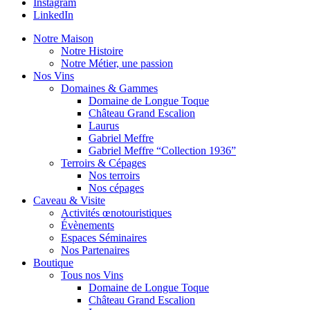
Instagram
LinkedIn
Notre Maison
Notre Histoire
Notre Métier, une passion
Nos Vins
Domaines & Gammes
Domaine de Longue Toque
Château Grand Escalion
Laurus
Gabriel Meffre
Gabriel Meffre “Collection 1936”
Terroirs & Cépages
Nos terroirs
Nos cépages
Caveau & Visite
Activités œnotouristiques
Évènements
Espaces Séminaires
Nos Partenaires
Boutique
Tous nos Vins
Domaine de Longue Toque
Château Grand Escalion