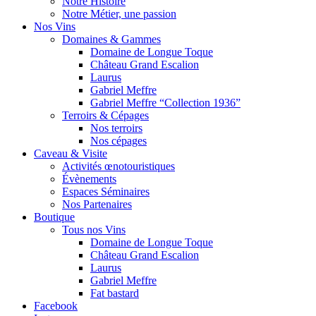
Notre Histoire
Notre Métier, une passion
Nos Vins
Domaines & Gammes
Domaine de Longue Toque
Château Grand Escalion
Laurus
Gabriel Meffre
Gabriel Meffre “Collection 1936”
Terroirs & Cépages
Nos terroirs
Nos cépages
Caveau & Visite
Activités œnotouristiques
Évènements
Espaces Séminaires
Nos Partenaires
Boutique
Tous nos Vins
Domaine de Longue Toque
Château Grand Escalion
Laurus
Gabriel Meffre
Fat bastard
Facebook