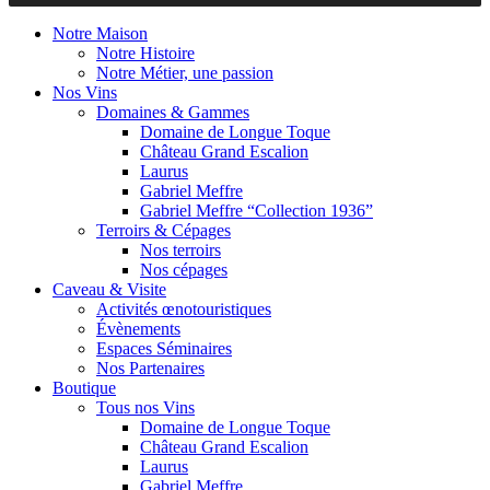
Notre Maison
Notre Histoire
Notre Métier, une passion
Nos Vins
Domaines & Gammes
Domaine de Longue Toque
Château Grand Escalion
Laurus
Gabriel Meffre
Gabriel Meffre “Collection 1936”
Terroirs & Cépages
Nos terroirs
Nos cépages
Caveau & Visite
Activités œnotouristiques
Évènements
Espaces Séminaires
Nos Partenaires
Boutique
Tous nos Vins
Domaine de Longue Toque
Château Grand Escalion
Laurus
Gabriel Meffre