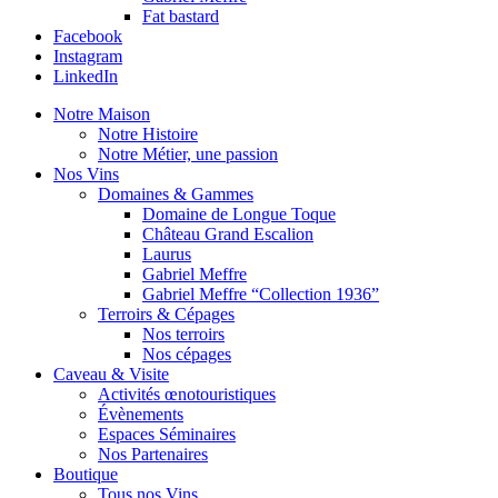
Fat bastard
Facebook
Instagram
LinkedIn
Notre Maison
Notre Histoire
Notre Métier, une passion
Nos Vins
Domaines & Gammes
Domaine de Longue Toque
Château Grand Escalion
Laurus
Gabriel Meffre
Gabriel Meffre “Collection 1936”
Terroirs & Cépages
Nos terroirs
Nos cépages
Caveau & Visite
Activités œnotouristiques
Évènements
Espaces Séminaires
Nos Partenaires
Boutique
Tous nos Vins