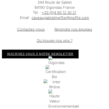
344 Route de Sablet
84190 Gigondas France
Tél. :
+33 (0)4 90 12 30 21
Email :
moc.erffem@erffemleirbaguaevac
Contactez-nous
Rejoindre nos équipes
Où trouver nos vins ?
INSCRIVEZ-VOUS À NOTRE NEWSLETTER