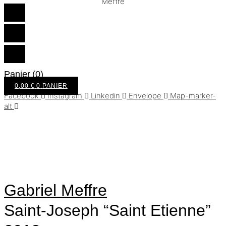
Panier
(0)
0,00
€
0
PANIER
Facebook
Instagram
Linkedin
Envelope
Map-marker-
alt
pts
91
Gabriel Meffre
Saint-Joseph “Saint Etienne”