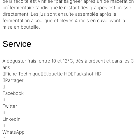
de la récolte est vinifiée “par saignée” après 8h de
macération
préfermentaire tandis que le restant des grappes est pressé
directement. Les jus sont ensuite assemblés après la
fermentation alcoolique
et élevés 4 mois en cuve avant la
mise en bouteille.
Service
A déguster frais, entre 10 et 12°C, dès à présent et dans les 3
ans.
Fiche Technique
Étiquette HD
Packshot HD
Partager
Facebook
Twitter
LinkedIn
WhatsApp