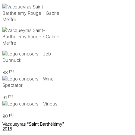
pts
88
pts
91
pts
90
Vacqueyras “Saint Barthélémy”
2015