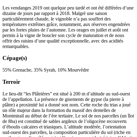
Les vendanges 2019 ont quelque peu tardé et ont été différées d’une
dizaine de jours par rapport à 2018. Malgré une saison
particulièrement chaude, le vignoble n’a pas souffert des
températures extrêmes grâce, notamment, aux réserves engendrées
par les fortes pluies de l’automne. Les orages en juillet et août ont
permis à la vigne de boucler son cycle de maturation et de nous
offrir des raisins d’une qualité exceptionnelle, avec des acidités
remarquables.
Cépage(s)
55% Grenache, 35% Syrah, 10% Mourvèdre
Terroir
Le lieu-dit “les Plâtrières” est situé à 200 m d’altitude au sud-ouest
de l’appellation. La présence de gisements de gypse (la pierre à
plâtre) a proximité lui a donné son nom. Cette roche du trias a joué
un rôle majeur dans la formation du massif des dentelles de
Montmirail au début de l’ère tertiaire. Le sol de nos parcelles (un îlot
de 8ha) est constitué de sables argileux de l’oligocène recouverts
d’éboulis calcaires et triasiques. L’altitude modérée, l’orientation
sud-ouest des parcelles, la composition particulière du sol (riche en