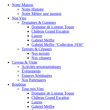
Notre Maison
Notre Histoire
Notre Métier, une passion
Nos Vins
Domaines & Gammes
Domaine de Longue Toque
Château Grand Escalion
Laurus
Gabriel Meffre
Gabriel Meffre “Collection 1936”
Terroirs & Cépages
Nos terroirs
Nos cépages
Caveau & Visite
Activités œnotouristiques
Évènements
Espaces Séminaires
Nos Partenaires
Boutique
Tous nos Vins
Domaine de Longue Toque
Château Grand Escalion
Laurus
Gabriel Meffre