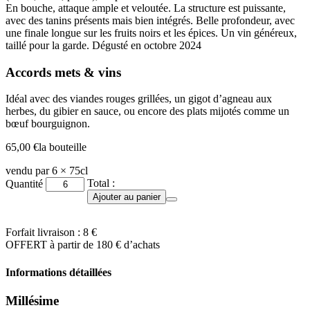
En bouche, attaque ample et veloutée. La structure est puissante,
avec des
tanins
présents mais bien intégrés. Belle profondeur, avec
une finale longue sur les fruits noirs et les épices. Un vin généreux,
taillé pour la garde. Dégusté en octobre 2024
Accords mets & vins
Idéal avec des viandes rouges grillées, un gigot d’agneau aux
herbes, du gibier en sauce, ou encore des plats mijotés comme un
bœuf bourguignon.
65,00
€
la bouteille
vendu par 6 × 75cl
quantité
Total :
Quantité
de
Ajouter au panier
Gigondas
Lieu-
dit
Forfait livraison : 8 €
Les
OFFERT à partir de 180 € d’achats
Plâtrières
2019
Informations détaillées
Millésime