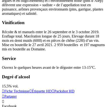
argiles et en oligo-éléments) et l’environnement
boisé
(pins d’Alep)
délivrent une expression « sudiste » de l’appellation tout en
puissance, arômes provençaux environnants (pins, garrigue, plantes
aromatiques) et salinité.
Vinification
Récolte & tri manuels entre le 26 septembre et le 3 octobre 2019.
Eraflage total.
Macération
longue de 25 jours. Elevage durant 18
mois en demi muids (600l) et en pièces de chêne (228l) d’un vin.
Mise en bouteille le 27 avril 2021. 2 959 bouteilles et 197 magnums
mis en bouteille au Domaine.
Service
Ouvrez le quelques heures avant de le déguster entre 13-15°C.
Degré d'alcool
15,5% vol.
Fiche Technique
Étiquette HD
Packshot HD
Partager
Facebook