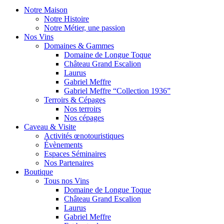
Notre Maison
Notre Histoire
Notre Métier, une passion
Nos Vins
Domaines & Gammes
Domaine de Longue Toque
Château Grand Escalion
Laurus
Gabriel Meffre
Gabriel Meffre “Collection 1936”
Terroirs & Cépages
Nos terroirs
Nos cépages
Caveau & Visite
Activités œnotouristiques
Évènements
Espaces Séminaires
Nos Partenaires
Boutique
Tous nos Vins
Domaine de Longue Toque
Château Grand Escalion
Laurus
Gabriel Meffre