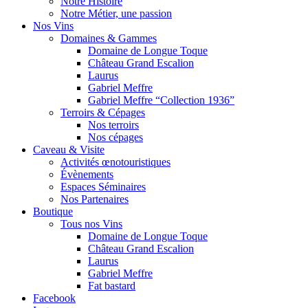
Notre Histoire
Notre Métier, une passion
Nos Vins
Domaines & Gammes
Domaine de Longue Toque
Château Grand Escalion
Laurus
Gabriel Meffre
Gabriel Meffre “Collection 1936”
Terroirs & Cépages
Nos terroirs
Nos cépages
Caveau & Visite
Activités œnotouristiques
Évènements
Espaces Séminaires
Nos Partenaires
Boutique
Tous nos Vins
Domaine de Longue Toque
Château Grand Escalion
Laurus
Gabriel Meffre
Fat bastard
Facebook