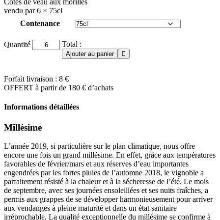
Côtes de veau aux morilles
vendu par 6 × 75cl
Contenance
quantité
Total :
Quantité
de
Ajouter au panier
Châteauneuf-
Du-
Pape
Forfait livraison : 8 €
2019
OFFERT à partir de 180 € d’achats
Informations détaillées
Millésime
L’année 2019, si particulière sur le plan climatique, nous offre
encore une fois un grand
millésime
. En effet, grâce aux températures
favorables de février/mars et aux réserves d’eau importantes
engendrées par les fortes pluies de l’automne 2018, le vignoble a
parfaitement résisté à la chaleur et à la sécheresse de l’été. Le mois
de septembre, avec ses journées ensoleillées et ses nuits fraîches, a
permis aux grappes de se développer harmonieusement pour arriver
aux vendanges à pleine maturité et dans un état sanitaire
irréprochable. La qualité exceptionnelle du millésime se confirme à