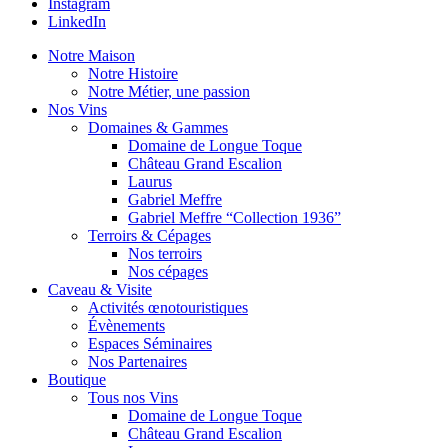
Instagram
LinkedIn
Notre Maison
Notre Histoire
Notre Métier, une passion
Nos Vins
Domaines & Gammes
Domaine de Longue Toque
Château Grand Escalion
Laurus
Gabriel Meffre
Gabriel Meffre “Collection 1936”
Terroirs & Cépages
Nos terroirs
Nos cépages
Caveau & Visite
Activités œnotouristiques
Évènements
Espaces Séminaires
Nos Partenaires
Boutique
Tous nos Vins
Domaine de Longue Toque
Château Grand Escalion