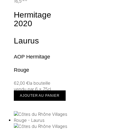
16,5
Hermitage
2020
Laurus
AOP Hermitage
Rouge
62,00
€
la bouteille
vendu par 6 × 75cl
AJOUTER AU PANIER