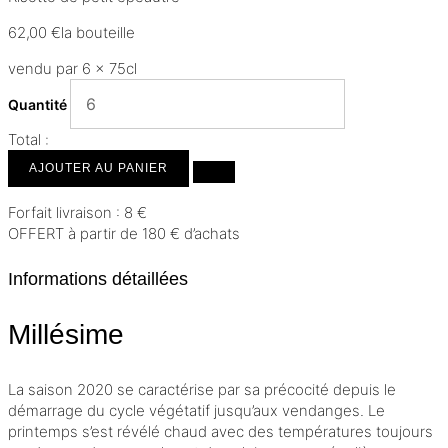
62,00
€
la bouteille
vendu par 6 × 75cl
quantité
Quantité
de
Condrieu
Total :
2020
AJOUTER AU PANIER
Forfait livraison : 8 €
OFFERT à partir de 180 € d’achats
Informations détaillées
Millésime
La saison 2020 se caractérise par sa précocité depuis le
démarrage du cycle végétatif jusqu’aux vendanges. Le
printemps s’est révélé chaud avec des températures toujours