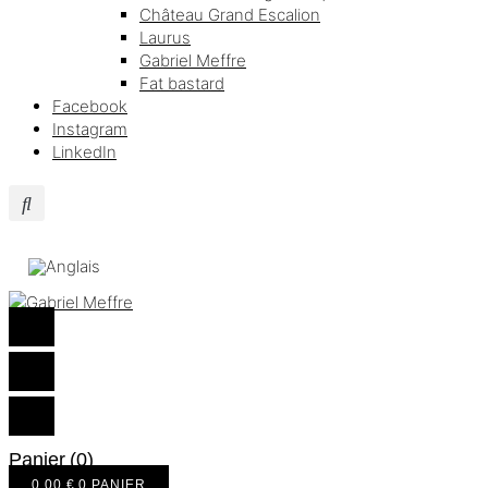
Château Grand Escalion
Laurus
Gabriel Meffre
Fat bastard
Facebook
Instagram
LinkedIn
Panier
(0)
0,00
€
0
PANIER