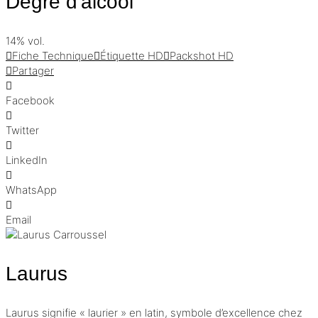
Degré d'alcool
14% vol.
Fiche Technique
Étiquette HD
Packshot HD
Partager
Facebook
Twitter
LinkedIn
WhatsApp
Email
Laurus
Laurus signifie « laurier » en latin, symbole d’excellence chez