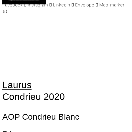
Facebook
Instagram
Linkedin
Envelope
Map-marker-
alt
pts
94
92 Pts
92 Pts
Laurus
Condrieu
2020
AOP Condrieu
Blanc