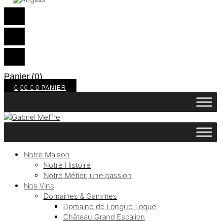
Panier
(0)
0,00
€
0
PANIER
Notre Maison
Notre Histoire
Notre Métier, une passion
Nos Vins
Domaines & Gammes
Domaine de Longue Toque
Château Grand Escalion