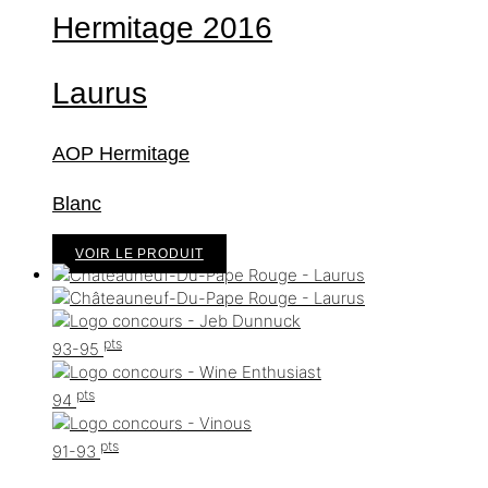
Hermitage
2016
Laurus
AOP Hermitage
Blanc
VOIR LE PRODUIT
pts
93-95
pts
94
pts
91-93