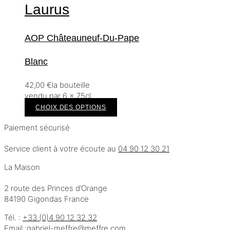
Laurus
AOP Châteauneuf-Du-Pape
Blanc
42,00
€
la bouteille
vendu par 6 × 75cl
CHOIX DES OPTIONS
Paiement sécurisé
Service client à votre écoute au
04 90 12 30 21
La Maison
2 route des Princes d’Orange
84190 Gigondas France
Tél. :
+33 (0)4 90 12 32 32
Email :
moc.erffem@erffem-leirbag