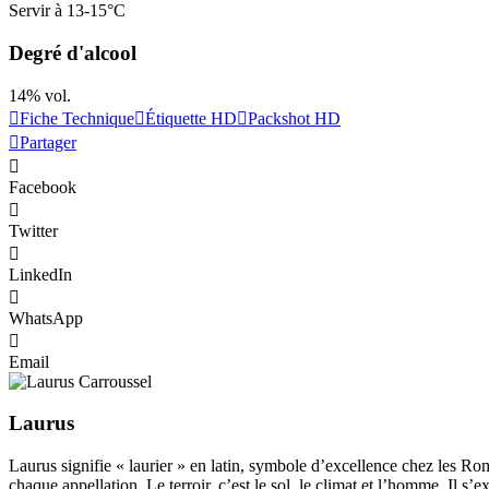
Servir à 13-15°C
Degré d'alcool
14% vol.
Fiche Technique
Étiquette HD
Packshot HD
Partager
Facebook
Twitter
LinkedIn
WhatsApp
Email
Laurus
Laurus signifie « laurier » en latin, symbole d’excellence chez les Romai
chaque appellation. Le terroir, c’est le sol, le climat et l’homme. Il 