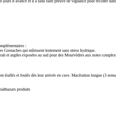
ours d’avance et il a fallu faire preuve de vigilance pour récolter dans 
complémentaires :
des Grenaches qui mûrissent lentement sans stress hydrique.
 Syrah et argiles exposées au sud pour des Mourvèdres aux notes complex
nt éraflés et foulés dès leur arrivée en cave.
Macération
longue (3 semai
althazars produits