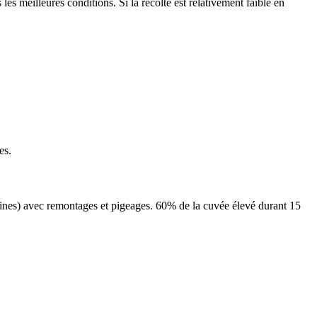
les meilleures conditions. Si la récolte est relativement faible en
es.
nes) avec remontages et pigeages. 60% de la cuvée élevé durant 15