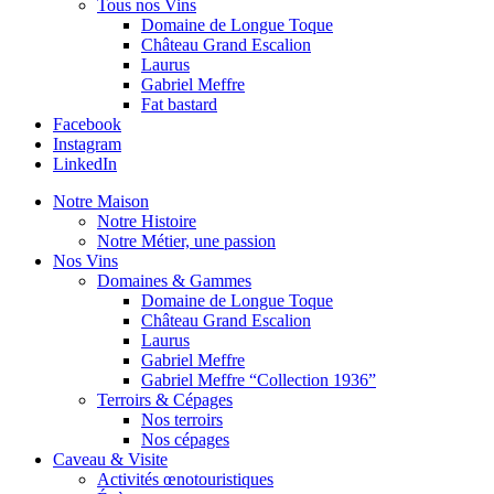
Tous nos Vins
Domaine de Longue Toque
Château Grand Escalion
Laurus
Gabriel Meffre
Fat bastard
Facebook
Instagram
LinkedIn
Notre Maison
Notre Histoire
Notre Métier, une passion
Nos Vins
Domaines & Gammes
Domaine de Longue Toque
Château Grand Escalion
Laurus
Gabriel Meffre
Gabriel Meffre “Collection 1936”
Terroirs & Cépages
Nos terroirs
Nos cépages
Caveau & Visite
Activités œnotouristiques