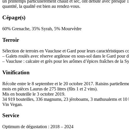
un printemps particulièrement chaud et sec, ont débuté avec presque 10 j
quantité, la qualité est bien au rendez-vous.
Cépage(s)
60% Grenache, 35% Syrah, 5% Mourvèdre
Terroir
Sélection de terroirs en Vaucluse et Gard pour leurs caractéristiques 
– Galets roulés avec réserve argileuse en sous-sol dans le Gard pour 
– Vaucluse : calcaire et grès pour les arômes d’épices fraîches de la
Vinification
Récolte entre le 8 septembre et le 20 octobre 2017. Raisins partielleme
mois en pièces Laurus de 275 litres (fûts 1 et 2 vins).
Mis en bouteille le 3 octobre 2019.
34 919 bouteilles, 336 magnums, 23 jéroboams, 3 mathusalems et 10 b
Vin Vegan.
Service
Optimum de dégustation : 2018 – 2024