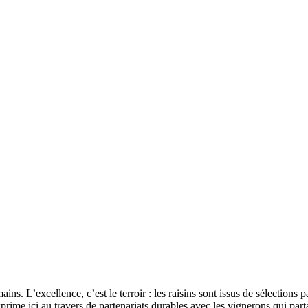
ns. L’excellence, c’est le terroir : les raisins sont issus de sélections p
s’exprime ici au travers de partenariats durables avec les vignerons qui 