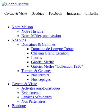
Caveau & Visite
Boutique
Facebook
Instagram
LinkedIn
Notre Maison
Notre Histoire
Notre Métier, une passion
Nos Vins
Domaines & Gammes
Domaine de Longue Toque
Château Grand Escalion
Laurus
Gabriel Meffre
Gabriel Meffre “Collection 1936”
Terroirs & Cépages
Nos terroirs
Nos cépages
Caveau & Visite
Activités œnotouristiques
Évènements
Espaces Séminaires
Nos Partenaires
Boutique