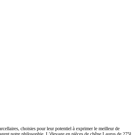
arcellaires, choisies pour leur potentiel à exprimer le meilleur de
partagent notre philosophie. L’élevage en pièces de chêne Laurus de 275l