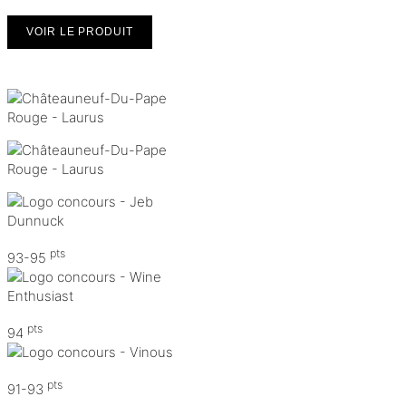
VOIR LE PRODUIT
pts
93-95
pts
94
pts
91-93