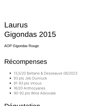
Laurus
Gigondas
2015
AOP Gigondas
Rouge
Récompenses
13,5/20
Bettane & Desseauve
06/2023
93 pts
Jeb Dunnuck
91-93 pts
Vinous
16/20
Anthocyanes
90-92 pts
Wine Advocate