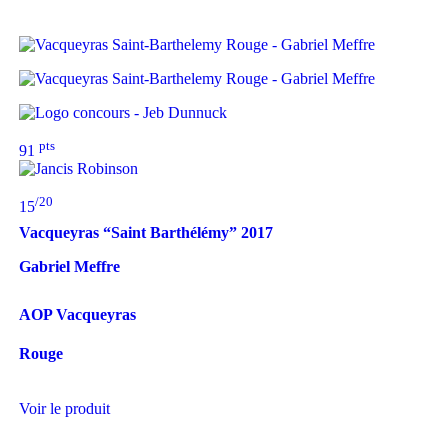
pts
91
/20
15
Vacqueyras “Saint Barthélémy”
2017
Gabriel Meffre
AOP Vacqueyras
Rouge
Voir le produit