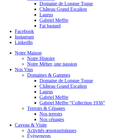
Domaine de Longue Toque
Château Grand Escalion
Laurus
Gabriel Meffre
Fat bastard
Facebook
Instagram
LinkedIn
Notre Maison
Notre Histoire
Notre Métier, une passion
Nos Vins
Domaines & Gammes
Domaine de Longue Toque
Château Grand Escalion
Laurus
Gabriel Meffre
Gabriel Meffre “Collection 1936”
Terroirs & Cépages
Nos terroirs
Nos cépages
Caveau & Visite
Activités œnotouristiques
Évènements