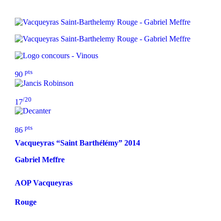
pts
90
/20
17
pts
86
Vacqueyras “Saint Barthélémy”
2014
Gabriel Meffre
AOP Vacqueyras
Rouge