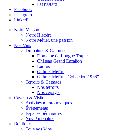
Fat bastard
Facebook
Instagram
LinkedIn
Notre Maison
Notre Histoire
Notre Métier, une passion
Nos Vins
Domaines & Gammes
Domaine de Longue Toque
Château Grand Escalion
Laurus
Gabriel Meffre
Gabriel Meffre “Collection 1936”
Terroirs & Cépages
Nos terroirs
Nos cépages
Caveau & Visite
Activités œnotouristiques
Évènements
Espaces Séminaires
Nos Partenaires
Boutique
Tous nos Vins