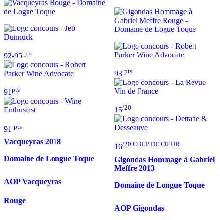
pts
92-95
pts
93
pts
91
/20
15
pts
91
Vacqueyras
2018
/20 COUP DE CŒUR
16
Domaine de Longue Toque
Gigondas Hommage à Gabriel
Meffre
2013
AOP Vacqueyras
Domaine de Longue Toque
Rouge
AOP Gigondas