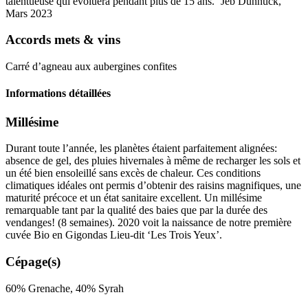
talentueuse qui évoluera pendant plus de 15 ans.
‘
Jeb Dunnuck,
Mars 2023
Accords mets & vins
Carré d’agneau aux aubergines confites
Informations détaillées
Millésime
Durant toute l’année, les planètes étaient parfaitement alignées:
absence de gel, des pluies hivernales à même de recharger les sols et
un été bien ensoleillé sans excès de chaleur. Ces conditions
climatiques idéales ont permis d’obtenir des raisins magnifiques, une
maturité précoce et un état sanitaire excellent. Un
millésime
remarquable tant par la qualité des baies que par la durée des
vendanges! (8 semaines). 2020 voit la naissance de notre première
cuvée Bio en Gigondas Lieu-dit ‘Les Trois Yeux’.
Cépage(s)
60% Grenache, 40% Syrah