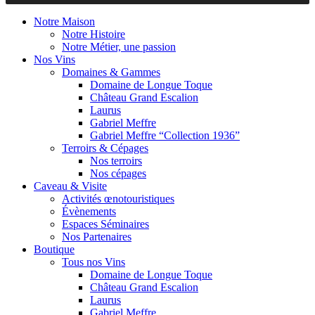
Notre Maison
Notre Histoire
Notre Métier, une passion
Nos Vins
Domaines & Gammes
Domaine de Longue Toque
Château Grand Escalion
Laurus
Gabriel Meffre
Gabriel Meffre “Collection 1936”
Terroirs & Cépages
Nos terroirs
Nos cépages
Caveau & Visite
Activités œnotouristiques
Évènements
Espaces Séminaires
Nos Partenaires
Boutique
Tous nos Vins
Domaine de Longue Toque
Château Grand Escalion
Laurus
Gabriel Meffre