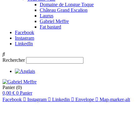
Domaine de Longue Toque
Château Grand Escalion
Laurus
Gabriel Meffre
Fat bastard
Facebook
Instagram
LinkedIn
Rechercher
Panier
(0)
0,00
€
0
Panier
Facebook
Instagram
Linkedin
Envelope
Map-marker-alt
pts
94
pts
96