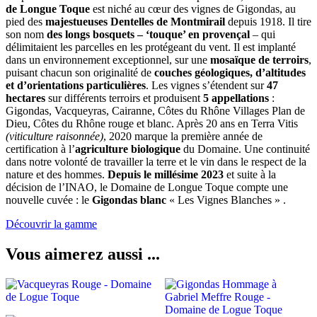
de Longue Toque
est niché au cœur des vignes de Gigondas, au
pied des
majestueuses Dentelles de Montmirail
depuis 1918. Il tire
son nom
des longs bosquets – ‘touque’ en provençal
– qui
délimitaient les parcelles en les protégeant du vent. Il est implanté
dans un environnement exceptionnel, sur une
mosaïque de terroirs
,
puisant chacun son originalité de
couches géologiques, d’altitudes
et d’orientations particulières
. Les vignes s’étendent sur
47
hectares
sur différents terroirs et produisent
5 appellations
:
Gigondas, Vacqueyras, Cairanne, Côtes du Rhône Villages Plan de
Dieu, Côtes du Rhône rouge et blanc. Après 20 ans en Terra Vitis
(viticulture raisonnée)
, 2020 marque la première année de
certification à l’
agriculture biologique
du Domaine. Une continuité
dans notre volonté de travailler la terre et le vin dans le respect de la
nature et des hommes.
Depuis le millésime 2023
et suite à la
décision de l’INAO, le Domaine de Longue Toque compte une
nouvelle cuvée : le
Gigondas blanc
« Les Vignes Blanches » .
Découvrir la gamme
Vous aimerez aussi ...