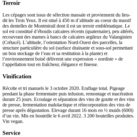
Terroir
Les cépages sont issus de
sélection massale
et proviennent du lieu-
dit les Trois Yeux. Il est situé à 450 m d’altitude au coeur du massif
des dentelles de Montmirail dont il est un
terroir
emblématique. Le
sol est constitué d’éboulis calcaires récents (quaternaire), peu altérés,
recouvrant des marnes à bancs de calcaires argileux du Valanginien
(Crétacé). L’altitude, l’orientation Nord-Ouest des parcelles, la
structure particulière du sol (surface drainante et sous-sol permettant
un bon stockage de l’eau et sa restitution à la plante) et
l’environnement
boisé
délivrent une expression « nordiste » de
l’appellation tout en fraîcheur, élégance et finesse.
Vinification
Récolte et tri manuels le 3 octobre 2020. Eraflage total.
Pigeage
pendant la phase fermentaire puis infusion,
remontage
et
macération
durant 25 jours. Ecoulage et séparation des vins de goutte et des vins
de presse,
fermentation malolactique
et réincorporation des vins de
presse après dégustation. Elevage durant 16 mois en ½ muids (600l)
d’un vin. Mis en bouteille le 6 avril 2022. 3 200 bouteilles produites.
Vin vegan.
Service