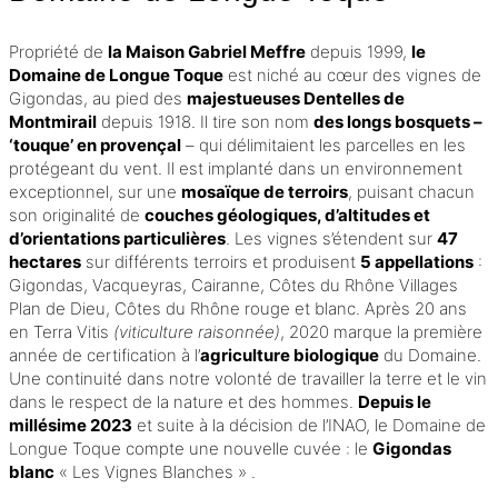
Propriété de
la Maison Gabriel Meffre
depuis 1999,
le
Domaine de Longue Toque
est niché au cœur des vignes de
Gigondas, au pied des
majestueuses Dentelles de
Montmirail
depuis 1918. Il tire son nom
des longs bosquets –
‘touque’ en provençal
– qui délimitaient les parcelles en les
protégeant du vent. Il est implanté dans un environnement
exceptionnel, sur une
mosaïque de terroirs
, puisant chacun
son originalité de
couches géologiques, d’altitudes et
d’orientations particulières
. Les vignes s’étendent sur
47
hectares
sur différents terroirs et produisent
5 appellations
:
Gigondas, Vacqueyras, Cairanne, Côtes du Rhône Villages
Plan de Dieu, Côtes du Rhône rouge et blanc. Après 20 ans
en Terra Vitis
(viticulture raisonnée)
, 2020 marque la première
année de certification à l’
agriculture biologique
du Domaine.
Une continuité dans notre volonté de travailler la terre et le vin
dans le respect de la nature et des hommes.
Depuis le
millésime 2023
et suite à la décision de l’INAO, le Domaine de
Longue Toque compte une nouvelle cuvée : le
Gigondas
blanc
« Les Vignes Blanches » .