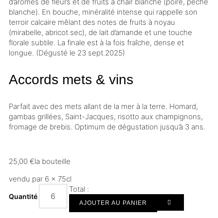
d’arômes de fleurs et de fruits à chair blanche (poire, pêche
blanche). En bouche, minéralité intense qui rappelle son
terroir
calcaire mêlant des notes de fruits à noyau
(mirabelle, abricot sec), de lait d’amande et une touche
florale subtile. La finale est à la fois fraîche, dense et
longue. (Dégusté le 23 sept.2025)
Accords mets & vins
Parfait avec des mets allant de la mer à la terre. Homard,
gambas grillées, Saint-Jacques, risotto aux champignons,
fromage de brebis. Optimum de dégustation jusqu’à 3 ans.
25,00
€
la bouteille
vendu par 6 × 75cl
Total :
Quantité
AJOUTER AU PANIER