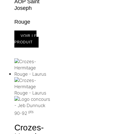
AOP Saint
Joseph
Rouge
VOIR LE
PRODUIT
pts
90-92
Crozes-