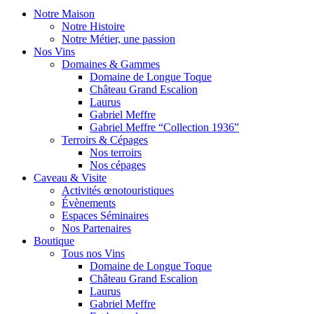
Notre Maison
Notre Histoire
Notre Métier, une passion
Nos Vins
Domaines & Gammes
Domaine de Longue Toque
Château Grand Escalion
Laurus
Gabriel Meffre
Gabriel Meffre “Collection 1936”
Terroirs & Cépages
Nos terroirs
Nos cépages
Caveau & Visite
Activités œnotouristiques
Évènements
Espaces Séminaires
Nos Partenaires
Boutique
Tous nos Vins
Domaine de Longue Toque
Château Grand Escalion
Laurus
Gabriel Meffre