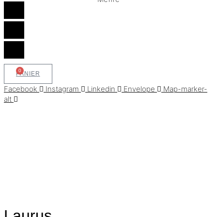
0
PANIER
Facebook
Instagram
Linkedin
Envelope
Map-marker-
alt
pts
90
pts
90
Laurus