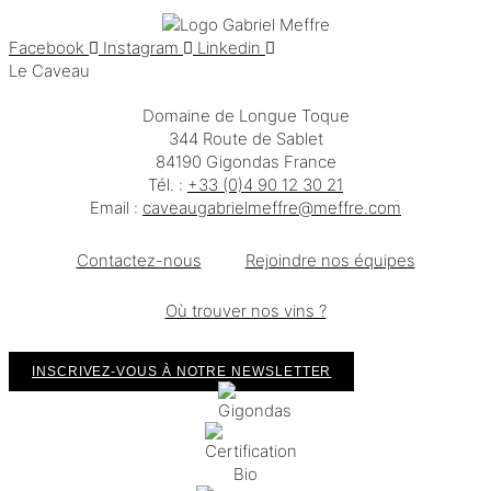
Facebook
Instagram
Linkedin
Le Caveau
Domaine de Longue Toque
344 Route de Sablet
84190 Gigondas France
Tél. :
+33 (0)4 90 12 30 21
Email :
moc.erffem@erffemleirbaguaevac
Contactez-nous
Rejoindre nos équipes
Où trouver nos vins ?
INSCRIVEZ-VOUS À NOTRE NEWSLETTER