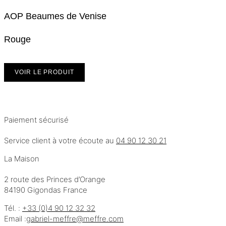
AOP Beaumes de Venise
Rouge
VOIR LE PRODUIT
Paiement sécurisé
Service client à votre écoute au
04 90 12 30 21
La Maison
2 route des Princes d’Orange
84190 Gigondas France
Tél. :
+33 (0)4 90 12 32 32
Email :
moc.erffem@erffem-leirbag