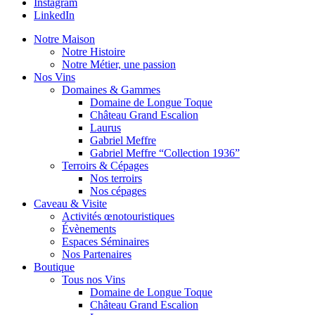
Instagram
LinkedIn
Notre Maison
Notre Histoire
Notre Métier, une passion
Nos Vins
Domaines & Gammes
Domaine de Longue Toque
Château Grand Escalion
Laurus
Gabriel Meffre
Gabriel Meffre “Collection 1936”
Terroirs & Cépages
Nos terroirs
Nos cépages
Caveau & Visite
Activités œnotouristiques
Évènements
Espaces Séminaires
Nos Partenaires
Boutique
Tous nos Vins
Domaine de Longue Toque
Château Grand Escalion