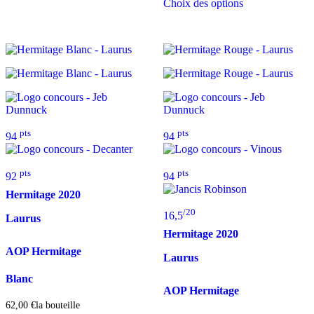
Choix des options
pts
pts
94
94
pts
pts
92
94
Hermitage
2020
/20
16,5
Laurus
Hermitage
2020
AOP Hermitage
Laurus
Blanc
AOP Hermitage
62,00
€
la bouteille