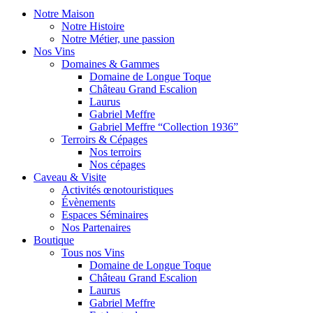
Notre Maison
Notre Histoire
Notre Métier, une passion
Nos Vins
Domaines & Gammes
Domaine de Longue Toque
Château Grand Escalion
Laurus
Gabriel Meffre
Gabriel Meffre “Collection 1936”
Terroirs & Cépages
Nos terroirs
Nos cépages
Caveau & Visite
Activités œnotouristiques
Évènements
Espaces Séminaires
Nos Partenaires
Boutique
Tous nos Vins
Domaine de Longue Toque
Château Grand Escalion
Laurus
Gabriel Meffre