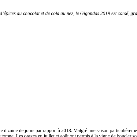
d’épices au chocolat et de cola au nez, le Gigondas 2019 est corsé, gra
ne dizaine de jours par rapport à 2018. Malgré une saison particulièreme
tomne. Les orages en juillet et août ont permis à la vigne de boucler son