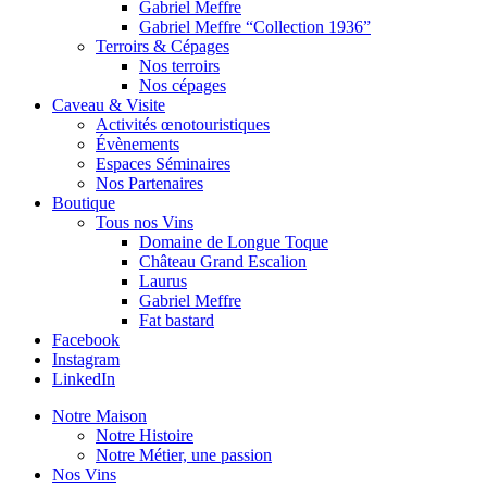
Gabriel Meffre
Gabriel Meffre “Collection 1936”
Terroirs & Cépages
Nos terroirs
Nos cépages
Caveau & Visite
Activités œnotouristiques
Évènements
Espaces Séminaires
Nos Partenaires
Boutique
Tous nos Vins
Domaine de Longue Toque
Château Grand Escalion
Laurus
Gabriel Meffre
Fat bastard
Facebook
Instagram
LinkedIn
Notre Maison
Notre Histoire
Notre Métier, une passion
Nos Vins