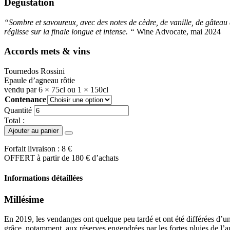
Dégustation
“Sombre et savoureux, avec des notes de cèdre, de vanille, de gâteau 
réglisse sur la finale longue et intense. “
Wine Advocate, mai 2024
Accords mets & vins
Tournedos Rossini
Epaule d’agneau rôtie
vendu par 6 × 75cl ou 1 × 150cl
Contenance
quantité
Quantité
de
Total :
Gigondas
Ajouter au panier
2019
Forfait livraison : 8 €
OFFERT à partir de 180 € d’achats
Informations détaillées
Millésime
En 2019, les vendanges ont quelque peu tardé et ont été différées d’u
grâce, notamment, aux réserves engendrées par les fortes pluies de l’au