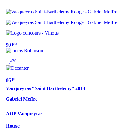
pts
90
/20
17
pts
86
Vacqueyras “Saint Barthélémy”
2014
Gabriel Meffre
AOP Vacqueyras
Rouge