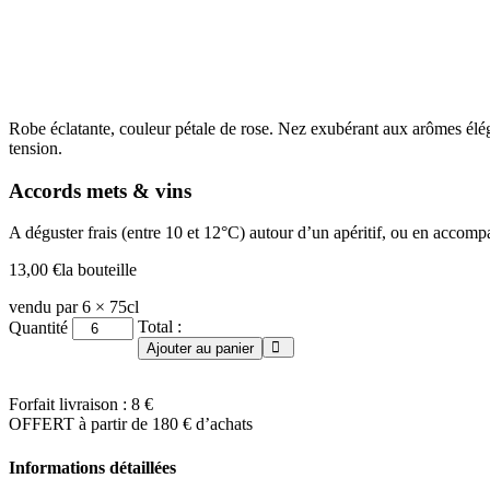
Robe éclatante, couleur pétale de rose.
Nez
exubérant
aux arômes élé
tension.
Accords mets & vins
A déguster frais (entre 10 et 12°C) autour d’un apéritif, ou en acco
13,00
€
la bouteille
vendu par 6 × 75cl
quantité
Total :
Quantité
de
Ajouter au panier
Côtes
de
Provence
Forfait livraison : 8 €
"Madame"
OFFERT à partir de 180 € d’achats
2024
Informations détaillées