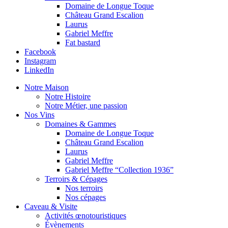
Domaine de Longue Toque
Château Grand Escalion
Laurus
Gabriel Meffre
Fat bastard
Facebook
Instagram
LinkedIn
Notre Maison
Notre Histoire
Notre Métier, une passion
Nos Vins
Domaines & Gammes
Domaine de Longue Toque
Château Grand Escalion
Laurus
Gabriel Meffre
Gabriel Meffre “Collection 1936”
Terroirs & Cépages
Nos terroirs
Nos cépages
Caveau & Visite
Activités œnotouristiques
Évènements