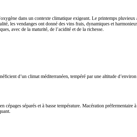
d’oxygène dans un contexte climatique exigeant. Le printemps pluvieux a ré
lité, les vendanges ont donné des vins frais, dynamiques et harmonieux,
ques, avec de la maturité, de l’
acidité
et de la richesse.
bénéficient d’un climat méditerranéen, tempéré par une altitude d’enviro
en cépages séparés et à basse température.
Macération
préfermentaire à
quant.