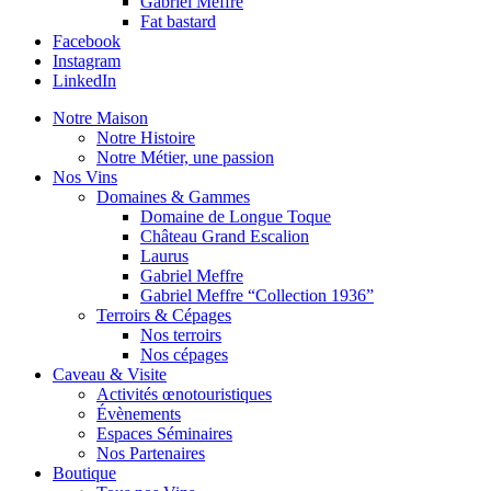
Gabriel Meffre
Fat bastard
Facebook
Instagram
LinkedIn
Notre Maison
Notre Histoire
Notre Métier, une passion
Nos Vins
Domaines & Gammes
Domaine de Longue Toque
Château Grand Escalion
Laurus
Gabriel Meffre
Gabriel Meffre “Collection 1936”
Terroirs & Cépages
Nos terroirs
Nos cépages
Caveau & Visite
Activités œnotouristiques
Évènements
Espaces Séminaires
Nos Partenaires
Boutique