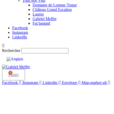
Tous nos Vins
Domaine de Longue Toque
Château Grand Escalion
Laurus
Gabriel Meffre
Fat bastard
Facebook
Instagram
LinkedIn
Rechercher
0
Panier
Facebook
Instagram
Linkedin
Envelope
Map-marker-alt
pts
90
- ARGENT