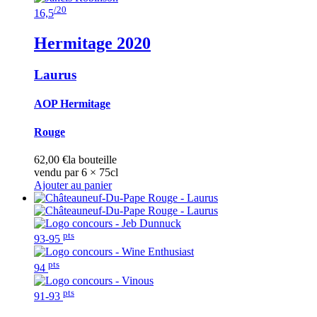
/20
16,5
Hermitage
2020
Laurus
AOP Hermitage
Rouge
62,00
€
la bouteille
vendu par 6 × 75cl
Ajouter au panier
pts
93-95
pts
94
pts
91-93